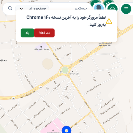
لطفاً مرورگر خود را به آخرین نسخه Chrome 140
لایه های عمومی
مراکز اقامتی و گردشگری
تغذ
به‌روز کنید.
نه، فعلا!
بله