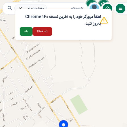
لطفاً مرورگر خود را به آخرین نسخه Chrome 140
لایه های عمومی
مراکز اقامتی و گردشگری
تغذ
به‌روز کنید.
نه، فعلا!
بله