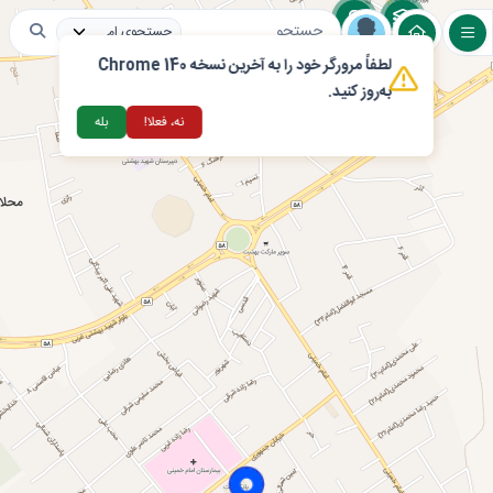
لطفاً مرورگر خود را به آخرین نسخه Chrome 140
لایه های عمومی
مراکز اقامتی و گردشگری
تغذ
به‌روز کنید.
نه، فعلا!
بله