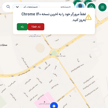
لطفاً مرورگر خود را به آخرین نسخه Chrome 140
لایه های عمومی
مراکز اقامتی و گردشگری
تغذ
به‌روز کنید.
نه، فعلا!
بله