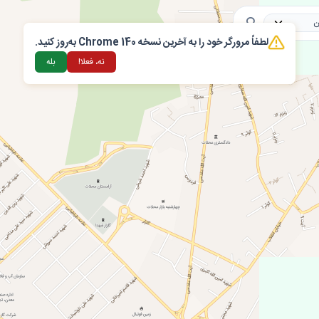
لطفاً مرورگر خود را به آخرین نسخه Chrome 140 به‌روز کنید.
ذیه
خدمات شهری
بهداشتی و درمانی
خدمات اداری
ورزشی
مر
نه، فعلا!
بله