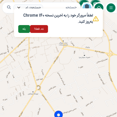
لطفاً مرورگر خود را به آخرین نسخه Chrome 140
لایه های عمومی
مراکز اقامتی و گردشگری
تغذ
به‌روز کنید.
نه، فعلا!
بله