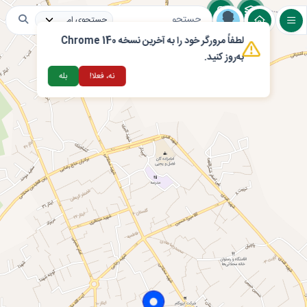
لطفاً مرورگر خود را به آخرین نسخه Chrome 140
لایه های عمومی
مراکز اقامتی و گردشگری
تغذ
به‌روز کنید.
نه، فعلا!
بله