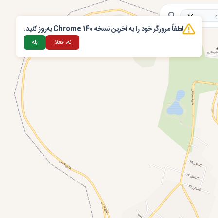
لطفاً مرورگر خود را به آخرین نسخه Chrome 140 به‌روز کنید.
ذیه
خدمات شهری
بهداشتی و درمانی
خدمات اداری
ورزشی
مر
نه، فعلا!
بله